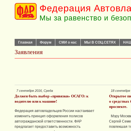
Федерация Автовла
Мы за равенство и безо
Главная
Форум
СМИ о нас
МЫ В СОЦ.СЕТЯХ
НАШ
Заявления
7 сентября 2016, Среда
18 сентября
Должен быть выбор «привязки» ОСАГО: к
Открытое пи
водителю или к машине!
о средствах
проспекте.
Федерация автовладельцев России настаивает
изменить принцип оформления полисов
Мэру Москвы
автогражданской ответственности. ФАР
Сергей Семе
предлагает предоставить возможность
повлекшая т