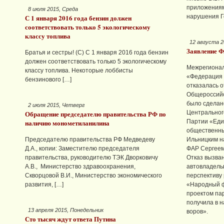
приложениями
8 июля 2015, Среда
С 1 января 2016 года бензин должен
нарушения Г
соответствовать только 5 экологическому
классу топлива
12 августа 2
Заявление 
Братья и сестры! (С) С 1 января 2016 года бензин
должен соответствовать только 5 экологическому
Межрегионал
классу топлива. Некоторые лоббисты
«Федерация 
бензинового […]
отказалась о
Общероссийс
было сделан
2 июля 2015, Четверг
Обращение председателю правительства РФ по
Центральног
наличию монометиланилина
Партии «Еди
общественны
Председателю правительства РФ Медведеву
Ильницким н
Д.А., копии: Заместителю председателя
ФАР Сергеем
правительства, руководителю ТЭК Дворковичу
Отказ вызва
А.В., Министерство здравоохранения,
автовладель
Скворцовой В.И., Министерство экономического
перспективу 
развития, […]
«Народный 
проектом па
получила в 
13 апреля 2015, Понедельник
воров».
Сто тысяч ждут ответа Путина