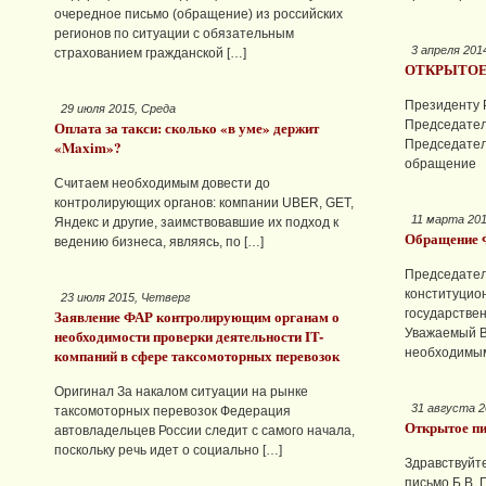
очередное письмо (обращение) из российских
регионов по ситуации с обязательным
3 апреля 201
страхованием гражданской […]
ОТКРЫТОЕ
Президенту 
29 июля 2015, Среда
Оплата за такси: сколько «в уме» держит
Председател
«Maxim»?
Председател
обращение
Считаем необходимым довести до
контролирующих органов: компании UBER, GET,
11 марта 20
Яндекс и другие, заимствовавшие их подход к
Обращение 
ведению бизнеса, являясь, по […]
Председател
конституцио
23 июля 2015, Четверг
Заявление ФАР контролирующим органам о
государствен
необходимости проверки деятельности IT-
Уважаемый В
компаний в сфере таксомоторных перевозок
необходимым
Оригинал За накалом ситуации на рынке
31 августа 2
таксомоторных перевозок Федерация
Открытое пи
автовладельцев России следит с самого начала,
поскольку речь идет о социально […]
Здравствуйт
письмо Б.В. 