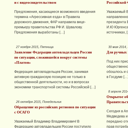
и с видеосвидетельством
Российской 
Предложения, касающиеся возможного введения
Уважаемый В
термина «Агрессивная езда» в Правила
направленно
дорожного движения, ФАР направила вице-
президента 
премьеру правительства РФ И. Шувалову.
И.Ю Юргенса
Предложения выработаны […]
источниках, 
27 ноября 2015, Пятница
30 мая 2014,
Заявление Федерации автовладельцев России
Для ручных 
по ситуации, сложившейся вокруг системы
«Платон»
Под них прис
общественно
Федерация автовладельцев России, занимая
обошлось и 
активную гражданскую позицию не только в
в Госдуме […
общественной деятельности, но и в вопросах
экономики транспортной системы Российской […]
8 апреля 201
Открытое о
Правительс
26 октября 2015, Понедельник
Обращение из российских регионов по ситуации
с ОСАГО
Сегодня в Ап
Медведева и
Уважаемый Владимир Владимирович! В
передано от
Федерацию автовладельцев России поступило
прав потреб