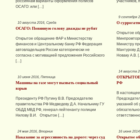
россиянам варианты оформления полисов
участников, 
ОСАГО: или […]
9 сентября 2
О суррогатн
10 августа 2016, Среда
ОСАГО: Повинную голову дважды не рубят
Открытое об
Открытое обращение ФАР к Министерству
Минпромторг
финансов и Центральному банку РФ Федерация
Министру пр
автовладельцев России категорически не
Мантурову Д
согласна с мотивацией предложения Российского
Новаку А.В. [
[…]
14 августа 2
ОТКРЫТОЕ
10 июня 2016, Пятница
Машины на газе могут вызвать социальный
РФ
взрыв
В настоящее
Президенту РФ Путину В.В. Председателю
Председател
правительства РФ Медведеву Д.А. Начальнику ГУ
указаний об
ОБДД МВД РФ, генерал-лейтенанту полиции
обязательно
Нилову В.И. Открытое […]
ответственно
24 мая 2016, Вторник
16 июня 2014
Наказание за агрессивность на дороге: через суд
Открытое о