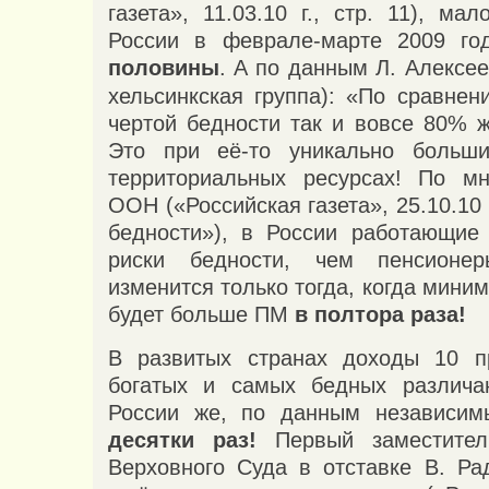
газета», 11.03.10 г., стр. 11), ма
России в феврале-марте 2009 г
половины
.
А по данным Л. Алексее
хельсинкская группа): «По сравнен
чертой бедности так и вовсе 80% ж
Это при её-то уникально больш
территориальных ресурсах! По мн
ООН («Российская газета», 25.10.10 г
бедности»), в России работающие
риски бедности, чем пенсионе
изменится только тогда, когда мини
будет больше ПМ
в полтора раза!
В развитых странах доходы 10 п
богатых и самых бедных различа
России же, по данным независимы
десятки раз!
Первый заместител
Верховного Суда в отставке В. Рад