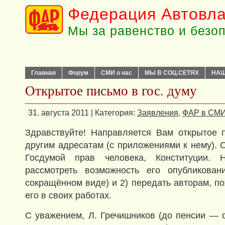
Федерация Автовла
Мы за равенство и безо
Главная
Форум
СМИ о нас
МЫ В СОЦ.СЕТЯХ
НАШ
Открытое письмо в гос. думу
31. августа 2011 | Категория:
Заявления
,
ФАР в СМ
Здравствуйте! Направляется Вам открытое 
другим адресатам (с приложениями к нему). 
Госдумой прав человека, Конституции. 
рассмотреть возможность его опубликова
сокращённом виде) и 2) передать авторам, п
его в своих работах.
С уважением, Л. Гречишников (до пенсии — 