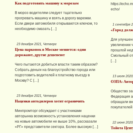
Как подготовить машину к морозам
https://echo
echo/
В мороз водителям следует тщательно
прогревать машину и взять в дорогу варежки.
Если двери автомобиля открываются ключом, то
1 сентября 2
необходимо смазать […]
«Город долж
Для улучшен
23 декабря 2021, Четверг
увеличении 
Цена парковок в Москве меняется: одни
прошлой нед
дорожают, другие дешевеют
Смольный от
[…]
Чего пытаются добиться власти таким образом?
Собрать деньги на благоустройство города или
подготовить водителей к платному въезду в
13 июля 2020
Москву? С […]
ОЗПА: Автор
Общество за
23 декабря 2021, Четверг
Федерация а
Наценки автодилеров хотят ограничить
обращали вн
покупателей 
Минпромторг обсуждает с участниками
авторынка возможность установления наценки
на новые автомобили не выше 10%, рассказали
22 июня 2020
«РГ» представители сектора. Более высокую […]
Тойота Цент