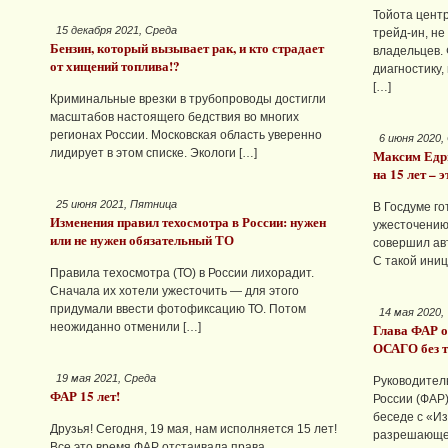
Тойота цент
15 декабря 2021, Среда
трейд-ин, не
Бензин, который вызывает рак, и кто страдает
владельцев.
от хищений топлива!?
диагностику,
[…]
Криминальные врезки в трубопроводы достигли
масштабов настоящего бедствия во многих
регионах России. Московская область уверенно
6 июня 2020,
лидирует в этом списке. Экологи […]
Максим Едры
на 15 лет – 
25 июня 2021, Пятница
В Госдуме го
Изменения правил техосмотра в России: нужен
ужесточению
или не нужен обязательный ТО
совершил ав
С такой ини
Правила техосмотра (ТО) в России лихорадит.
Сначала их хотели ужесточить — для этого
придумали ввести фотофиксацию ТО. Потом
14 мая 2020,
неожиданно отменили […]
Глава ФАР о
ОСАГО без т
19 мая 2021, Среда
Руководител
ФАР 15 лет!
России (ФАР
беседе с «Из
Друзья! Сегодня, 19 мая, нам исполняется 15 лет!
разрешающег
Все это время ФАР отстаивала права