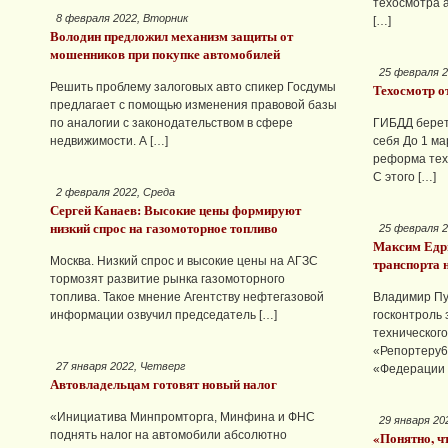
техосмотра 
8 февраля 2022, Вторник
[…]
Володин предложил механизм защиты от
мошенников при покупке автомобилей
25 февраля 2
Решить проблему залоговых авто спикер Госдумы
Техосмотр о
предлагает с помощью изменения правовой базы
по аналогии с законодательством в сфере
ГИБДД берет
недвижимости. А […]
себя До 1 ма
реформа тех
С этого […]
2 февраля 2022, Среда
Сергей Канаев: Высокие цены формируют
низкий спрос на газомоторное топливо
25 февраля 2
Максим Едр
Москва. Низкий спрос и высокие цены на АГЗС
транспорта 
тормозят развитие рынка газомоторного
топлива. Такое мнение Агентству нефтегазовой
Владимир Пу
информации озвучил председатель […]
госконтроль
техническог
«Репортеру6
27 января 2022, Четверг
«Федерации 
Автовладельцам готовят новый налог
«Инициатива Минпромторга, Минфина и ФНС
29 января 20
поднять налог на автомобили абсолютно
«Понятно, чт