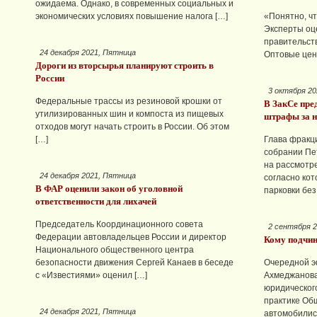
ожидаема. Однако, в современных социальных и
экономических условиях повышение налога […]
«Понятно, чт
Эксперты оц
правительст
24 декабря 2021, Пятница
Оптовые цен
Дороги из вторсырья планируют строить в
России
3 октября 2
Федеральные трассы из резиновой крошки от
В ЗакСе пре
утилизированных шин и компоста из пищевых
штрафы за н
отходов могут начать строить в России. Об этом
[…]
Глава фракц
собрании Пе
на рассмотр
24 декабря 2021, Пятница
согласно ко
В ФАР оценили закон об уголовной
парковки без
ответственности для лихачей
Председатель Координационного совета
2 сентября 2
Федерации автовладельцев России и директор
Кому подчин
Национального общественного центра
безопасности движения Сергей Канаев в беседе
Очередной э
с «Известиями» оценил […]
Ахмеджанова
юридическог
практике Об
24 декабря 2021, Пятница
автомобилис