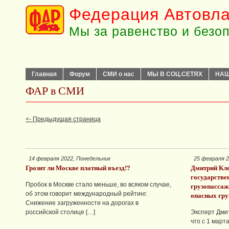
Федерация Автовла
Мы за равенство и безо
Главная
Форум
СМИ о нас
МЫ В СОЦ.СЕТЯХ
НАШ
ФАР в СМИ
<- Предыдущая страница
14 февраля 2022, Понедельник
25 февраля 2
Грозит ли Москве платный въезд!?
Дмитрий Кле
государстве
Пробок в Москве стало меньше, во всяком случае,
грузопассаж
об этом говорит международный рейтинг.
опасных гру
Снижение загруженности на дорогах в
российской столице […]
Эксперт Дми
что с 1 март