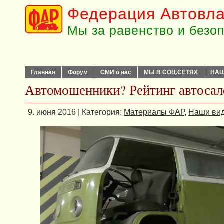
Федерация Автовла
Мы за равенство и безо
Главная
Форум
СМИ о нас
МЫ В СОЦ.СЕТЯХ
НАШ
Автомошенники? Рейтинг автосал
9. июня 2016 | Категория:
Материалы ФАР
,
Наши ви