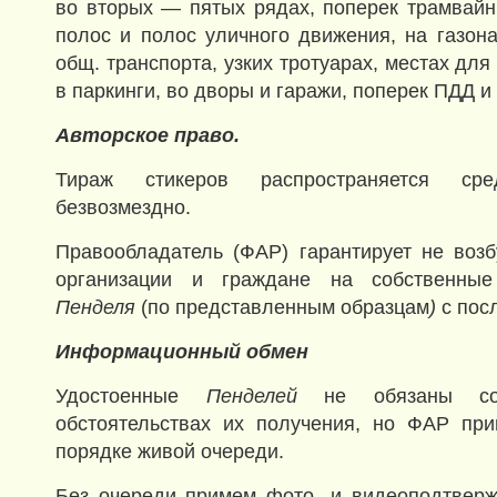
во вторых — пятых рядах, поперек трамвайны
полос и полос уличного движения, на газона
общ. транспорта, узких тротуарах, местах для
в паркинги, во дворы и гаражи, поперек ПДД и
Авторское право.
Тираж стикеров распространяется ср
безвозмездно.
Правообладатель (ФАР) гарантирует не возб
организации и граждане на собственные
Пенделя
(по представленным образцам
)
с пос
Информационный обмен
Удостоенные
Пенделей
не обязаны со
обстоятельствах их получения, но ФАР пр
порядке живой очереди.
Без очереди примем фото- и видеоподтверж