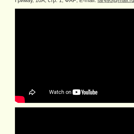
Гримау, 10А, стр. 1, ФАР; E-mail:
far495@mail.r