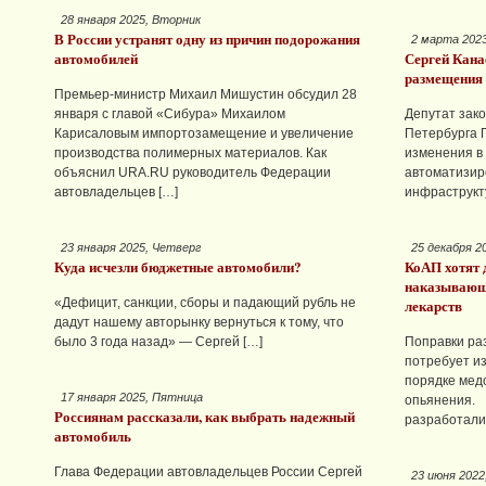
28 января 2025, Вторник
В России устранят одну из причин подорожания
2 марта 202
автомобилей
Сергей Кана
размещения 
Премьер-министр Михаил Мишустин обсудил 28
января с главой «Сибура» Михаилом
Депутат зак
Карисаловым импортозамещение и увеличение
Петербурга 
производства полимерных материалов. Как
изменения в
объяснил URA.RU руководитель Федерации
автоматизир
автовладельцев […]
инфраструкт
23 января 2025, Четверг
25 декабря 2
Куда исчезли бюджетные автомобили?
КоАП хотят 
наказывающе
«Дефицит, санкции, сборы и падающий рубль не
лекарств
дадут нашему авторынку вернуться к тому, что
было 3 года назад» — Сергей […]
Поправки ра
потребует и
порядке мед
17 января 2025, Пятница
опьянения.
Россиянам рассказали, как выбрать надежный
разработали
автомобиль
Глава Федерации автовладельцев России Сергей
23 июня 2022