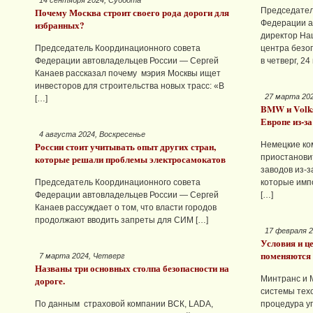
14 сентября 2024, Суббота
Почему Москва строит своего рода дороги для
Председател
избранных?
Федерации а
директор На
Председатель Координационного совета
центра безо
Федерации автовладельцев России — Сергей
в четверг, 24
Канаев рассказал почему мэрия Москвы ищет
инвесторов для строительства новых трасс: «В
27 марта 202
[…]
BMW и Volks
Европе из-за
4 августа 2024, Воскресенье
России стоит учитывать опыт других стран,
Немецкие ко
которые решали проблемы электросамокатов
приостанови
заводов из-з
Председатель Координационного совета
которые имп
Федерации автовладельцев России — Сергей
[…]
Канаев рассуждает о том, что власти городов
продолжают вводить запреты для СИМ […]
17 февраля 2
Условия и ц
поменяются
7 марта 2024, Четверг
Названы три основных столпа безопасности на
дороге.
Минтранс и 
системы техо
По данным страховой компании ВСК, LADA,
процедура уп