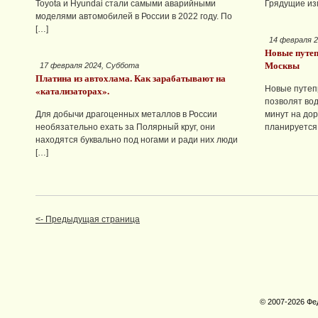
Toyota и Hyundai стали самыми аварийными
Грядущие из
моделями автомобилей в России в 2022 году. По
[…]
14 февраля 2
Новые путеп
Москвы
17 февраля 2024, Суббота
Платина из автохлама. Как зарабатывают на
«катализаторах».
Новые путеп
позволят во
Для добычи драгоценных металлов в России
минут на дор
необязательно ехать за Полярный круг, они
планируется 
находятся буквально под ногами и ради них люди
[…]
<- Предыдущая страница
© 2007-2026 Фе