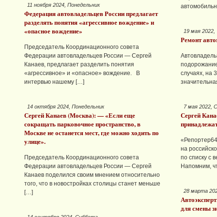
11 ноября 2024, Понедельник
автомобильн
Федерация автовладельцев России предлагает
разделять понятия «агрессивное вождение» и
«опасное вождение»
19 мая 2022,
Ремонт авто
Председатель Координационного совета
Федерации автовладельцев России — Сергей
Автовладель
Канаев, предлагает разделить понятия
подорожание
«агрессивное» и «опасное» вождение. В
случаях, на 
интервью нашему […]
значительна
14 октября 2024, Понедельник
7 мая 2022, 
Сергей Канаев (Москва): — «Если еще
Сергей Кана
сокращать парковочное пространство, в
принадлежа
Москве не останется мест, где можно ходить по
улице».
«Репортер64
на российско
Председатель Координационного совета
по списку с 
Федерации автовладельцев России — Сергей
Напомним, ч
Канаев поделился своим мнением относительно
того, что в новостройках столицы станет меньше
28 марта 20
[…]
Автоэкспер
для смены з