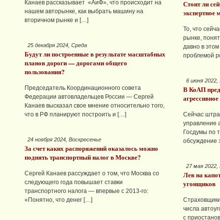
Канаев рассказывает «АиФ», что происходит на
Стоит ли се
нашем авторынке, как выбрать машину на
экспертное 
вторичном рынке и […]
То, что сейч
рынке, поня
25 декабря 2024, Среда
давно в этом
Будут ли построенные в результате масштабных
проблемой р
планов дороги — дорогами общего
пользования?
6 июня 2022,
Председатель Координационного совета
В КоАП пред
Федерации автовладельцев России — Сергей
агрессивное
Канаев высказал свое мнение относительно того,
что в РФ планируют построить и […]
Сейчас штра
управление 
Госдумы по 
24 ноября 2024, Воскресенье
обсуждение 
За счет каких распоряжений оказалось можно
поднять транспортный налог в Москве?
27 мая 2022,
Сергей Канаев рассуждает о том, что Москва со
Лев на капо
следующего года повышает ставки
угонщиков
транспортного налога — впервые с 2013-го:
«Понятно, что денег […]
Страховщики
числа автоуг
с приостано