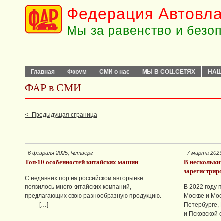
Федерация Автовла
Мы за равенство и безо
Главная
Форум
СМИ о нас
МЫ В СОЦ.СЕТЯХ
НАШ
ФАР в СМИ
<- Предыдущая страница
6 февраля 2025, Четверг
7 марта 202
Топ-10 особенностей китайских машин
В нескольки
зарегистрир
С недавних пор на российском авторынке
появилось много китайских компаний,
В 2022 году 
предлагающих свою разнообразную продукцию.
Москве и Мос
[…]
Петербурге,
и Псковской 